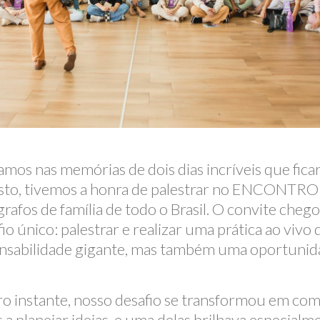
os nas memórias de dois dias incríveis que fic
gosto, tivemos a honra de palestrar no ENCON
afos de família de todo o Brasil. O convite cheg
único: palestrar e realizar uma prática ao vivo d
sabilidade gigante, mas também uma oportunidade
ro instante, nosso desafio se transformou em com
 planejar ideias, e uma delas brilhava especialme