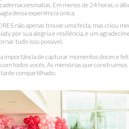
dernacoesmatias. Em menos de 24 horas, o álb
agia dessa experiência única.
ão apenas trouxe uma festa, mas criou memó
Naty por sua alegria e resiliência, e um agradecim
nar tudo isso possível.
a importância de capturar momentos doces e feliz
s com todos vocês. As memórias que construímos s
stante compartilhado.