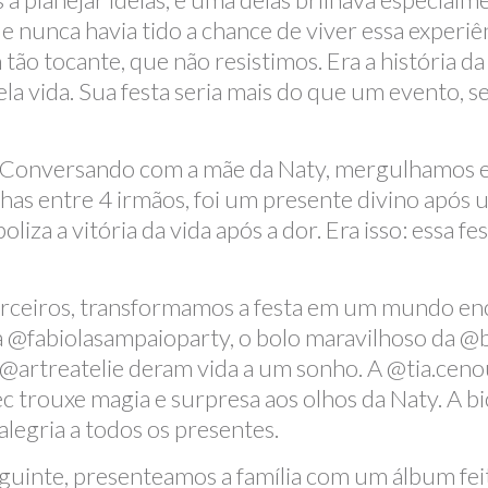
 nunca havia tido a chance de viver essa experiê
 tocante, que não resistimos. Era a história da
ela vida. Sua festa seria mais do que um evento, s
r. Conversando com a mãe da Naty, mergulhamos 
ilhas entre 4 irmãos, foi um presente divino apó
oliza a vitória da vida após a dor. Era isso: essa f
arceiros, transformamos a festa em um mundo enc
 @fabiolasampaioparty, o bolo maravilhoso da @
@artreatelie deram vida a um sonho. A @tia.cenou
trouxe magia e surpresa aos olhos da Naty. A bic
alegria a todos os presentes.
eguinte, presenteamos a família com um álbum fei