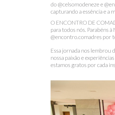
do @celsomodeneze e @enca
capturando a essência e a m
O ENCONTRO DE COMADRES n
para todos nós. Parabéns à 
@encontro.comadres por tor
Essa jornada nos lembrou d
nossa paixão e experiência
estamos gratos por cada in