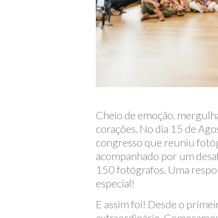
Cheio de emoção, mergulham
corações. No dia 15 de A
congresso que reuniu fotógr
acompanhado por um desafio 
150 fotógrafos. Uma respon
especial!
E assim foi! Desde o primei
extraordinário. Começamos a