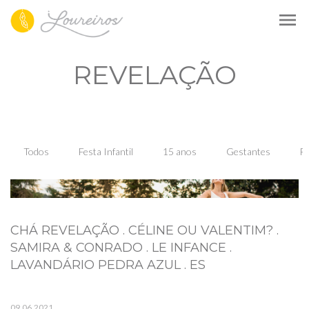
menu
REVELAÇÃO
Todos
Festa Infantil
15 anos
Gestantes
Fa
CHÁ REVELAÇÃO . CÉLINE OU VALENTIM? .
SAMIRA & CONRADO . LE INFANCE .
LAVANDÁRIO PEDRA AZUL . ES
09.06.2021