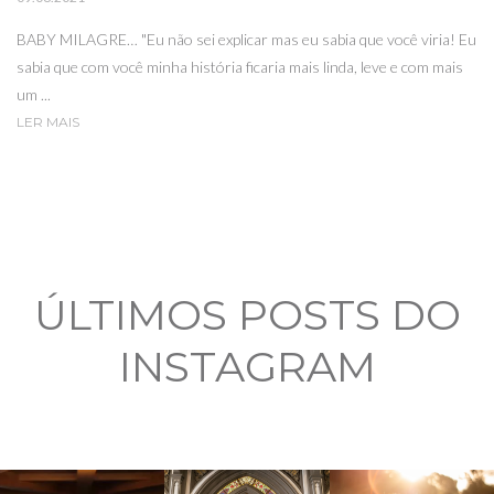
BABY MILAGRE… "Eu não sei explicar mas eu sabia que você viria! Eu
sabia que com você minha história ficaria mais linda, leve e com mais
um ...
LER MAIS
ÚLTIMOS POSTS DO
INSTAGRAM