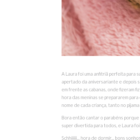
A Laura
fo
i
uma
an
fit
ri
ã
per
fe
ita
para
s
apertado da aniversariante
e
dep
ois
s
em frente as cabanas, onde fizeram fi
hora das meninas se prepararem para 
nome de cada criança, tanto no pijama 
Bora então cantar o parabéns porque e
super divertida
para
to
dos
,
e
Laura
fo
i
Schhiiiiii... hora de dormir... bons so