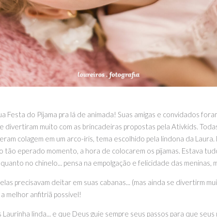
u
a
Fest
a
do
P
ij
ama
pra lá de anim
ada
!
Sua
s
am
ig
as e convidados
for
a
e
divert
ir
am
muito com as brincadeiras propostas pela Ativkids
.
T
od
a
zeram colagem em um arco-íris, tema escolhido pela lindona da Laura
.
o tão eperado momento, a hora de colocarem os pijamas. Estava tudo
quanto no chinelo... pensa na empolgação e felicidade das meninas, m
las precisavam deitar em suas cabanas... (mas ainda se divertirm mu
a
mel
hor
an
fit
ri
ã
poss
í
vel
!
nhos Laurinha linda... e que Deus guie sempre seus passos para que seu