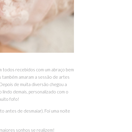
m
todos rece
bid
os
com
um
abraço bem
s
t
amb
é
m
amaram
a
s
ess
ão
de
artes
Depois de muita diversão chegou a
 lindo demais, personalizado com o
uito fofo!
ito
ant
es
de
des
m
ai
ar)
.
Fo
i
u
ma
no
ite
s maiores sonhos se realizem!