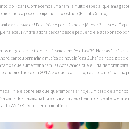
to do Noah! Conhecemos uma família muito especial que ama gatos,
o morando a pouco tempo aqui no estado (Espírito Santo).
ila ama cavalos! Fez hipismo por 12 anos e já teve 3 cavalos! É apai
que faleceu! André adora pescar desde pequeno e é apaixonado por l
nos na igreja que frequentávamos em Pelotas/RS. Nossas famílias já
ré cantou para mim a música da novela “das 21hs” da rede globo qu
nhamos que aumentar a família! Achávamos que eu iria demorar para e 
o de endometriose em 2017! Só que o achismo, resultou no Noah na p
a Fifi e é sobre ela que queremos falar hoje. Um caso de amor com
. Na cama dos papais, na hora do mamá deu cheirinhos de afeto e até
. Quanto AMOR. Deixa seu comentário!